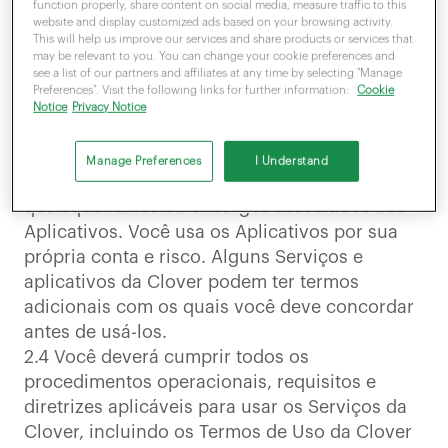
Clover; os desenvolvedores de Aplicativos
function properly, share content on social media, measure traffic to this
website and display customized ads based on your browsing activity.
fornecem Aplicativos diretamente a você. Você
This will help us improve our services and share products or services that
deve firmar contratos separados com os
may be relevant to you. You can change your cookie preferences and
see a list of our partners and affiliates at any time by selecting "Manage
desenvolvedores de Aplicativos para usar os
Preferences". Visit the following links for further information:
Cookie
aplicativos. Você é o único responsável pelo
Notice
Privacy Notice
uso de todos os Aplicativos, pela
conformidade com os contratos
Manage Preferences
I Understand
correspondentes dos Aplicativos e por
quaisquer taxas ou encargos associados aos
Aplicativos. Você usa os Aplicativos por sua
própria conta e risco. Alguns Serviços e
aplicativos da Clover podem ter termos
adicionais com os quais você deve concordar
antes de usá-los.
2.4 Você deverá cumprir todos os
procedimentos operacionais, requisitos e
diretrizes aplicáveis para usar os Serviços da
Clover, incluindo os Termos de Uso da Clover