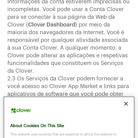
Informações da conta estiverem imprecisas ou
incompletas. Você pode usar a Conta Clover
para se conectar à sua página da Web da
Clover (
Clover Dashboard
) por meio da
maioria dos navegadores da Internet. Você é
responsável por qualquer atividade associada
à sua Conta Clover. A qualquer momento, a
Clover pode alterar as aplicações e respetivas
funcionalidades que constituem os Serviços
da Clover.
2.3 Os Serviços da Clover podem fornecer a
você acesso ao Clover App Market e links para
aplicativos de software que você pode obter
da Clover ou de desenvolvedores de terceiros
(cada um, um
Aplicativo
). Embora os
Aplicativos de terceiros possam fazer interface
ou funcionar com os Serviços da Clover, esses
About Cookies On This Site
Aplicativos não fazem parte dos Serviços da
This website uses cookies that are essential to allow the website to