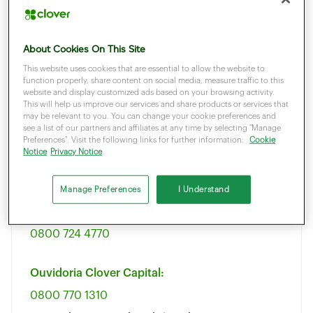
Cliente azulzinha da CAIXA
About Cookies On This Site
(11) 3003-5365
(Capital e Grande São Paulo)
This website uses cookies that are essential to allow the website to
function properly, share content on social media, measure traffic to this
0800 729 5365
(Demais localidades)
website and display customized ads based on your browsing activity.
This will help us improve our services and share products or services that
may be relevant to you. You can change your cookie preferences and
Cliente Bin
see a list of our partners and affiliates at any time by selecting "Manage
Preferences". Visit the following links for further information:
Cookie
(11) 3004-2017
(Capital e Grande São Paulo)
Notice
Privacy Notice
0800 757 1017
(Demais localidades)
Manage Preferences
I Understand
Cliente Sicredi
0800 724 4770
Ouvidoria Clover Capital:
0800 770 1310