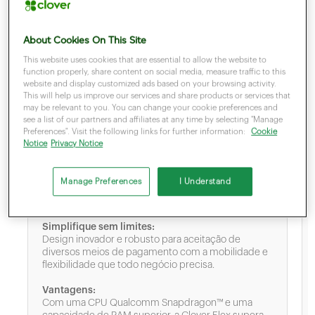
About Cookies On This Site
This website uses cookies that are essential to allow the website to
function properly, share content on social media, measure traffic to this
Flex
website and display customized ads based on your browsing activity.
This will help us improve our services and share products or services that
No balcão, na mesa ou em qualquer lugar:
may be relevant to you. You can change your cookie preferences and
see a list of our partners and affiliates at any time by selecting "Manage
dinamize o checkout com o design portátil
Preferences". Visit the following links for further information:
Cookie
da Clover Flex, que vem com impressora
Notice
Privacy Notice
e todos os recursos que sua equipe
precisa para atender melhor e vender
Manage Preferences
I Understand
mais.
Simplifique sem limites:
Design inovador e robusto para aceitação de
diversos meios de pagamento com a mobilidade e
flexibilidade que todo negócio precisa.
Vantagens:
Com uma CPU Qualcomm Snapdragon™ e uma