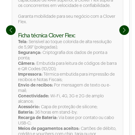
capacidade de RAM superior, a Clover Flex supera
os concorrentes em velocidade e confiabilidade.
Garanta mobilidade para seu negócio com a Clover
Flex.
Ficha técnica Clover Flex:
Tela:
Sensível ao toque colorida de alta resolução
de 5,99" (polegadas);
Segurança:
Criptografia dos dados de ponta a
ponta;
Câmera:
Embutida para leitura de códigos de barra
e QR Codes (1D/2D);
Impressora:
Térmica embutida para impressão de
recibos e Notas Fiscais;
Envio de recibos:
Por mensagem de texto ou e-
mail;
Conectividade:
Wi-Fi, 4G, 3G e 2G de amplo
alcance;
Acessório:
Capa de proteção de silicone;
Bateria:
36 horas em stand-by;
Recarga de Bateria:
Via base por contato ou cabo
USB-C;
Meios de pagamentos aceitos:
Cartões de débito,
crédito e vouchers com chip, tarja ou por