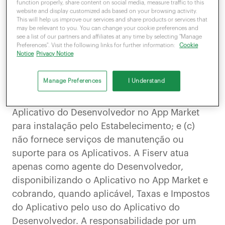
O Desenvolvedor tem o direito de exigir o
function properly, share content on social media, measure traffic to this
website and display customized ads based on your browsing activity.
cumprimento do Contrato de Aplicativo. A
This will help us improve our services and share products or services that
may be relevant to you. You can change your cookie preferences and
menos que a Fiserv seja o Desenvolvedor de
see a list of our partners and affiliates at any time by selecting "Manage
um Aplicativo específico, a Fiserv: (a) não é
Preferences". Visit the following links for further information:
Cookie
Notice
Privacy Notice
parte do Contrato de Aplicativo; (b) não detém
ou possui uma licença que lhe conceda o
Manage Preferences
I Understand
direito de usar qualquer um dos Aplicativos,
exceto com a finalidade de disponibilizar o
Aplicativo do Desenvolvedor no App Market
para instalação pelo Estabelecimento; e (c)
não fornece serviços de manutenção ou
suporte para os Aplicativos. A Fiserv atua
apenas como agente do Desenvolvedor,
disponibilizando o Aplicativo no App Market e
cobrando, quando aplicável, Taxas e Impostos
do Aplicativo pelo uso do Aplicativo do
Desenvolvedor. A responsabilidade por um