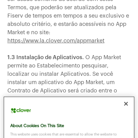
Termos, que poderão ser atualizados pela
Fiserv de tempos em tempos a seu exclusivo e
absoluto critério, e estarão acessíveis no App
Market e no site:
https://www.la.clover.com/appmarket
1.3
Instalação de Aplicativos.
O App Market
permite ao Estabelecimento pesquisar,
localizar ou instalar Aplicativos. Se você
instalar um aplicativo do App Market, um
Contrato de Aplicativo será criado entre o
Estabelecimento e o Desenvolvedor
correspondente quando você clicar no botão
para aceitar o Contrato de Aplicativo. O direito
do Estabelecimento de usar o Aplicativo será
About Cookies On This Site
regido pelos termos do Contrato de Aplicativo.
This website uses cookies that are essential to allow the website to